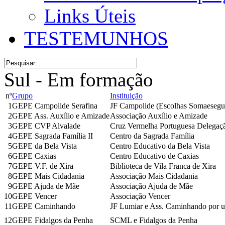
Links Úteis
TESTEMUNHOS
Sul - Em formação
nº
Grupo
Instituição
1
GEPE Campolide Serafina
JF Campolide (Escolhas Somaesegu
2
GEPE Ass. Auxílio e Amizade
Associação Auxílio e Amizade
3
GEPE CVP Alvalade
Cruz Vermelha Portuguesa Delegaçã
4
GEPE Sagrada Família II
Centro da Sagrada Família
5
GEPE da Bela Vista
Centro Educativo da Bela Vista
6
GEPE Caxias
Centro Educativo de Caxias
7
GEPE V.F. de Xira
Biblioteca de Vila Franca de Xira
8
GEPE Mais Cidadania
Associação Mais Cidadania
9
GEPE Ajuda de Mãe
Associação Ajuda de Mãe
10
GEPE Vencer
Associação Vencer
11
GEPE Caminhando
JF Lumiar e Ass. Caminhando por 
12
GEPE Fidalgos da Penha
SCML e Fidalgos da Penha